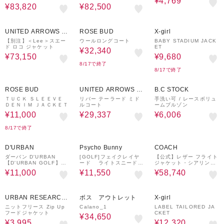
¥4,769
¥83,820
¥82,500
30%OFF
30%OFF
60%OFF
UNITED ARROWS O
ROSE BUD
X-girl
UTLET
【別注】＜Lee＞スエー
ウールロングコート
BABY STADIUM JACK
ド ロコ ジャケット
ET
¥32,340
¥73,150
¥9,680
8/17で終了
8/17で終了
50%OFF
30%OFF
30%OFF
ROSE BUD
UNITED ARROWS O
B.C STOCK
UTLET
ＴＵＣＫ ＳＬＥＥＶＥ
リバー テーラード ミド
手洗い可 / レースボリュ
ＤＥＮＩＭ ＪＡＣＫＥＴ
ルコート
ームブルゾン
¥11,000
¥29,337
¥6,006
8/17で終了
61%OFF
30%OFF
40%OFF
D'URBAN
Psycho Bunny
COACH
ダーバン D'URBAN
[GOLF]フェイクレイヤ
【公式】レザー フライト
【D'URBAN GOLF】リ
ード ライトスニードジ
ジャケット・シアリング
ップストップ ストレート
ャック
カラー
¥11,000
¥11,550
¥58,740
パンツ
60%OFF
30%OFF
30%OFF
URBAN RESEARCH
ボス アウトレット
X-girl
ware house
ニットフリース Zip Up
Calano_1
LABEL TAILORED JA
フードジャケット
CKET
¥34,650
¥3,995
¥12,320