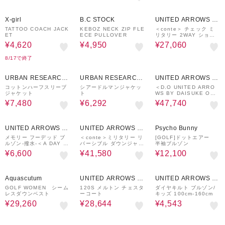
70%OFF
70%OFF
40%OFF
X-girl
B.C STOCK
UNITED ARROWS O
UTLET
TATTOO COACH JACK
KEBOZ NECK ZIP FLE
＜conte＞ チェック ミ
ET
ECE PULLOVER
リタリー 2WAY ショー
トコート
¥4,620
¥4,950
¥27,060
8/17で終了
60%OFF
9%OFF
30%OFF
URBAN RESEARCH
URBAN RESEARCH
UNITED ARROWS O
ware house
ware house
UTLET
コットンハーフスリーブ
シアードルマンジャケッ
＜D.O UNITED ARRO
ジャケット
ト
WS BY DAISUKE OBA
NA＞TFT DOWN COAT
¥7,480
¥6,292
¥47,740
BLACK/ダウンコート
50%OFF
30%OFF
50%OFF
UNITED ARROWS O
UNITED ARROWS O
Psycho Bunny
UTLET
UTLET
メモリー フーデッド ブ
＜conte＞ミリタリー リ
[GOLF]ドットエアー
ルゾン-撥水-＜A DAY IN
バーシブル ダウンジャケ
半袖ブルゾン
THE LIFE＞
ット
¥6,600
¥41,580
¥12,100
30%OFF
30%OFF
30%OFF
Aquascutum
UNITED ARROWS O
UNITED ARROWS O
UTLET
UTLET
GOLF WOMEN シーム
120S メルトン チェスタ
ダイヤキルト ブルゾン/
レスダウンベスト
ーコート
キッズ 100cm-160cm
¥29,260
¥28,644
¥4,543
70%OFF
30%OFF
54%OFF