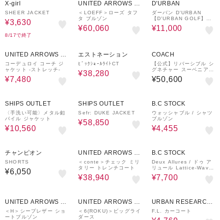
X-girl
UNITED ARROWS O
D'URBAN
UTLET
SHEER JACKET
＜LOEFF＞ローズ タフ
ダーバン D'URBAN
タ ブルゾン
【D'URBAN GOLF】プ
¥3,630
リントハーフパンツ
¥60,060
¥11,000
8/17で終了
50%OFF
40%OFF
UNITED ARROWS O
エストネーション
COACH
UTLET
コーデュロイ コーチ ジ
ﾋﾞｯｸｼｮｰﾙﾗｲﾄCT
【公式】リバーシブル シ
ャケット -ストレッチ-
グネチャー スーベニア
¥38,280
ヴァーシティ ジャケット
¥7,480
¥50,600
60%OFF
50%OFF
50%OFF
SHIPS OUTLET
SHIPS OUTLET
B.C STOCK
〈手洗い可能〉メタル釦
Sefr: DUKE JACKET
ウォッシャブル / シャツ
パイル ジャケット
ブルゾン
¥58,850
¥10,560
¥4,455
40%OFF
30%OFF
チャンピオン
UNITED ARROWS O
B.C STOCK
UTLET
SHORTS
＜conte＞チェック ミリ
Deux Allures / ドゥ ア
タリー トレンチコート
リュール Lattice-Wave
¥6,050
トラッカージャケット
¥38,940
¥7,700
40%OFF
50%OFF
70%OFF
UNITED ARROWS O
UNITED ARROWS O
URBAN RESEARCH
UTLET
UTLET
ware house
＜H＞シープレザー ショ
＜6(ROKU)＞ビッグライ
F.L. カーコート
ートブルゾン
ダース