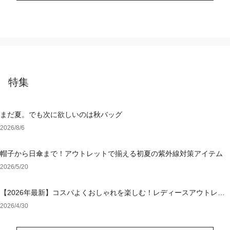
特集
まだ夏。でも次に欲しいのは秋バッグ
2026/8/6
帽子から日傘まで！アウトレットで揃える初夏の紫外線対策アイテム
2026/5/20
【2026年最新】コスパよくおしゃれを楽しむ！レディースアウトレッ
トおすすめブランド特集
2026/4/30