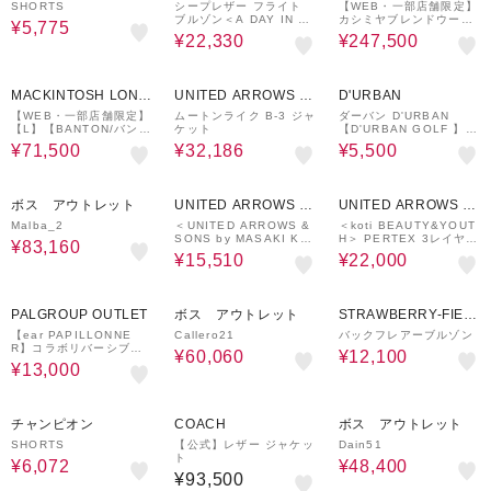
UTLET
ON
SHORTS
シープレザー フライト
【WEB・一部店舗限定】
ブルゾン＜A DAY IN TH
カシミヤブレンドウール
¥5,775
E LIFE＞
リバースタンドカラーコ
¥22,330
¥247,500
ート
25%OFF
30%OFF
80%OFF
MACKINTOSH LOND
UNITED ARROWS O
D'URBAN
ON
UTLET
【WEB・一部店舗限定】
ムートンライク B-3 ジャ
ダーバン D'URBAN
【L】【BANTON/バント
ケット
【D'URBAN GOLF 】ス
ン】ステンカラーコート
トレートパンツ(Ladies)
¥71,500
¥32,186
¥5,500
30%OFF
70%OFF
60%OFF
ボス アウトレット
UNITED ARROWS O
UNITED ARROWS O
UTLET
UTLET
Malba_2
＜UNITED ARROWS &
＜koti BEAUTY&YOUT
SONS by MASAKI KA
H＞ PERTEX 3レイヤー
¥83,160
WASE＞ W/N TRO ZIP
マルチ パーカー ジャケ
¥15,510
¥22,000
JACKET/ジャケット
ット
59%OFF
30%OFF
50%OFF
PALGROUP OUTLET
ボス アウトレット
STRAWBERRY-FIEL
DS
【ear PAPILLONNE
Callero21
バックフレアーブルゾン
R】コラボリバーシブル
¥60,060
¥12,100
ハーフコート
¥13,000
20%OFF
50%OFF
チャンピオン
COACH
ボス アウトレット
SHORTS
【公式】レザー ジャケッ
Dain51
ト
¥6,072
¥48,400
¥93,500