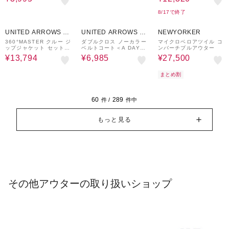
8/17で終了
40%OFF
50%OFF
50%OFF
UNITED ARROWS O
UNITED ARROWS O
NEWYORKER
UTLET
UTLET
360°MASTER クルー ジ
ダブルクロス ノーカラー
マイクロベロアツイル コ
ップジャケット セットア
ベルトコート＜A DAY I
ンバーチブルアウター
ップ対応 ストレッチ ウ
N THE LIFE＞
¥13,794
¥6,985
¥27,500
ォッシャブル
まとめ割
60
289
件 /
件中
もっと見る
その他アウターの取り扱いショップ