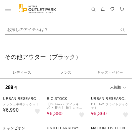
お探しのアイテムは？
その他アウター（ブラック）
レディース
メンズ
キッズ・ベビー
289
人気順
件
80%OFF
60%OFF
URBAN RESEARCH
B.C STOCK
URBAN RESEARCH
ware house
ware house
メッシュ半袖ジャケット
【Dickies / ディッキー
F.L. A-2 フライトジャケ
ズ × 長谷川 慎】ジョー
ット
¥6,990
カー ワーク ジャケット
¥6,380
¥6,360
30%OFF
30%OFF
25%OFF
チャンピオン
UNITED ARROWS O
MACKINTOSH LOND