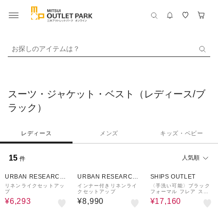
お探しのアイテムは？
スーツ・ジャケット・ベスト（レディース/ブ
ラック）
レディース
メンズ
キッズ・ベビー
15
人気順
件
30%OFF
40%OFF
URBAN RESEARCH
URBAN RESEARCH
SHIPS OUTLET
ware house
ware house
リネンライクセットアッ
インナー付きリネンライ
〈手洗い可能〉ブラック
プ
クセットアップ
フォーマル フレア スリ
ーブ ジャケット ◇
¥6,293
¥8,990
¥17,160
50%OFF
50%OFF