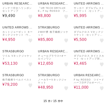
URBAN RESEARCH
URBAN RESEARCH
UNITED ARROWS O
ware house
ware house
UTLET
インナー付きヘリンボン
『UR TECH DRYLUX
サッカー ダブルブレスト
セットアップ
E』F by ROSSO フレ
ジャケット ‐セットアッ
ンチブラウス+ワイドパ
プ対応・マシンウォッシ
¥9,490
¥8,800
¥5,995
ンツ
ャブル‐ ＜A DAY IN TH
E LIFE＞
50%OFF
40%OFF
50%OFF
UNITED ARROWS O
STRASBURGO
UNITED ARROWS O
UTLET
UTLET
カットジョーゼット キー
2WAY襟 格子織柄ジャケ
ダブルクロス Vネックジ
ネックジャケット ‐ウォ
ット
ャケット ‐セットアップ
ッシャブル・セットアッ
対応・ ウォッシャブル‐
¥4,950
¥85,800
¥5,500
プ対応‐＜A DAY IN TH
＜A DAY IN THE LIFE
E LIFE＞
＞
30%OFF
50%OFF
50%OFF
STRASBURGO
URBAN RESEARCH
UNITED ARROWS O
ware house
UTLET
ツイル Vネックジャケッ
チュールブラウス×オー
ダブルクロス タイトスカ
ト
ルインワン
ート ‐セットアップ対
応・ウォッシャブル‐ ＜A
¥53,130
¥12,650
¥3,465
DAY IN THE LIFE＞
40%OFF
50%OFF
50%OFF
STRASBURGO
STRASBURGO
URBAN RESEARCH
ware house
格子織柄ラペルドベスト
ノーカラーVネックジャ
F by ROSSO ツイード
ケット
ハーフZIPプルオーバー
¥79,200
+スカート
¥48,950
¥11,000
15
15
件 /
件中