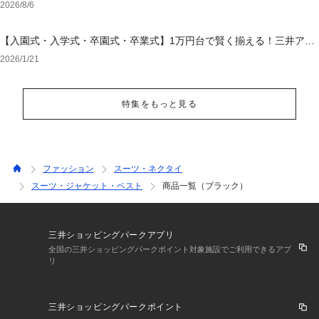
2026/8/6
【入園式・入学式・卒園式・卒業式】1万円台で賢く揃える！三井アウ
トレットパーク オンラインで選ぶ「失敗しないセレモニー服」
2026/1/21
特集をもっと見る
ファッション
スーツ・ネクタイ
スーツ・ジャケット・ベスト
商品一覧（ブラック）
三井ショッピングパークアプリ
全国の三井ショッピングパークポイント対象施設でご利用できるアプ
リ
三井ショッピングパークポイント