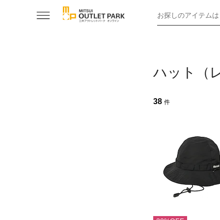
お探しのアイテムは
ハット（
38
件