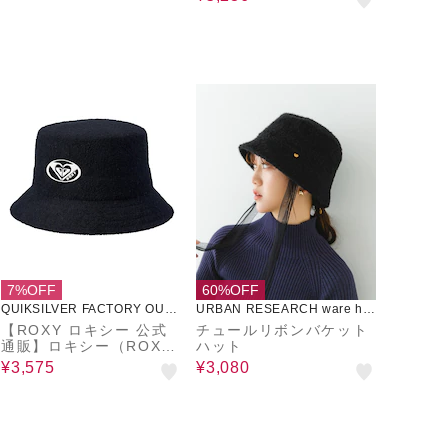
7%OFF
60%OFF
QUIKSILVER FACTORY OUTL
URBAN RESEARCH ware ho
ET STORE
use
【ROXY ロキシー 公式
チュールリボンバケット
通販】ロキシー（ROX
ハット
Y）【OUTLET】Roxy L
¥3,575
¥3,080
UCKY CHARMS ハット