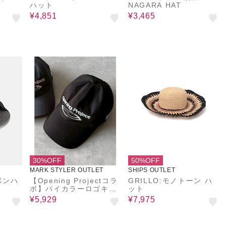
ハット
NAGARA HAT
¥4,851
¥3,465
30%OFF
50%OFF
MARK STYLER OUTLET
SHIPS OUTLET
ボンハ
【Opening Projectコラ
GRILLO:モノトーン ハ
ボ】バイカラーロゴキャ
ット
ップ
¥5,929
¥7,975