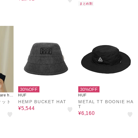
まとめ割
30%OFF
30%OFF
re ho
HUF
HUF
ケット
HEMP BUCKET HAT
METAL TT BOONIE HA
T
¥5,544
¥6,160