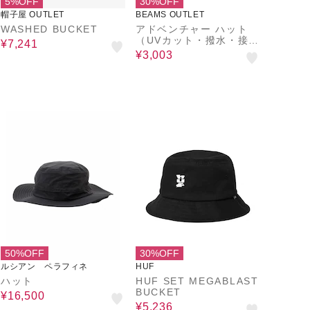
5%OFF
30%OFF
帽子屋 OUTLET
BEAMS OUTLET
WASHED BUCKET
アドベンチャー ハット
（UVカット・撥水・接触
¥7,241
冷感）
¥3,003
50%OFF
30%OFF
ルシアン ペラフィネ
HUF
ハット
HUF SET MEGABLAST
BUCKET
¥16,500
¥5,236