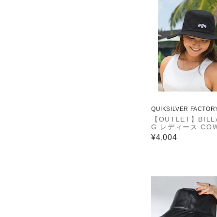
QUIKSILVER FACTOR
ET STORE
【OUTLET】BILL
G レディース CO
ハット 【2025年
¥4,004
デル】