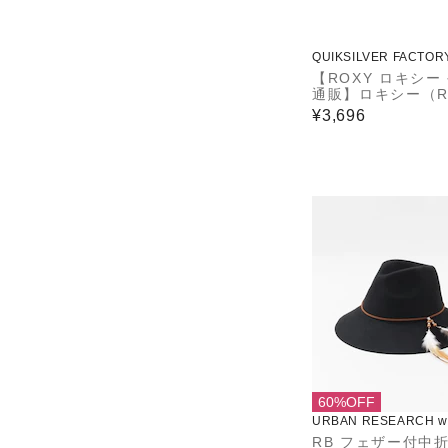
QUIKSILVER FACTOR
ET STORE
【ROXY ロキシー
通販】ロキシー（R
Y）【OUTLET】Ro
¥3,696
EAVENLY HIGH
60%OFF
URBAN RESEARCH wa
use
RB フェザー付中