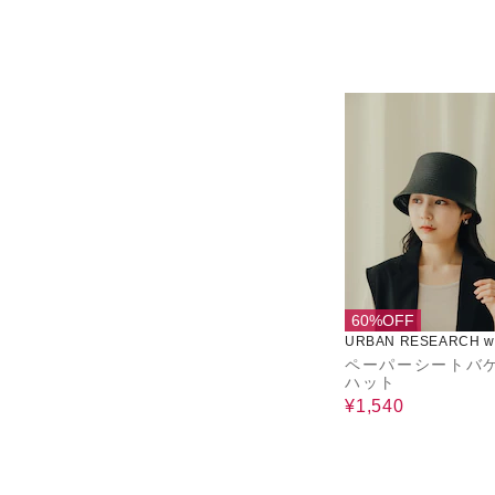
60%OFF
URBAN RESEARCH wa
use
ペーパーシートバ
ハット
¥1,540