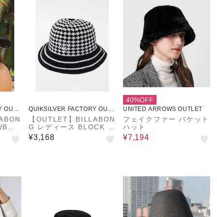
40%OFF
Y OUTL
QUIKSILVER FACTORY OUTL
UNITED ARROWS OUTLET
ET STORE
ABON
【OUTLET】BILLABON
フェイクファー バケット
WBOY
G レディース BLOCK C
ハット
春夏モ
HECK CHENILLE ハッ
¥3,168
¥7,194
ト BLK 【2024年秋冬モ
デル】