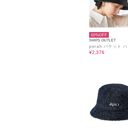
60%OFF
SHIPS OUTLET
perah:バケット 
¥2,376