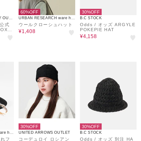
60%OFF
30%OFF
Y OUTL
URBAN RESEARCH ware ho
B.C STOCK
use
 公式
ウールクローシュハット
Odds / オッズ ARGYLE
OX
POKEPIE HAT
¥1,408
xy H
¥4,158
 ハット
30%OFF
30%OFF
re ho
UNITED ARROWS OUTLET
B.C STOCK
折れフ
コーデュロイ ロシアン
Odds / オッズ 別注 HA