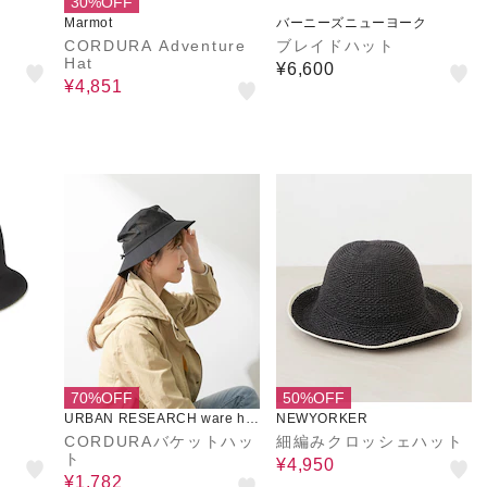
30%OFF
Marmot
バーニーズニューヨーク
CORDURA Adventure
ブレイドハット
Hat
¥6,600
¥4,851
70%OFF
50%OFF
URBAN RESEARCH ware ho
NEWYORKER
use
CORDURAバケットハッ
細編みクロッシェハット
ト
¥4,950
¥1,782