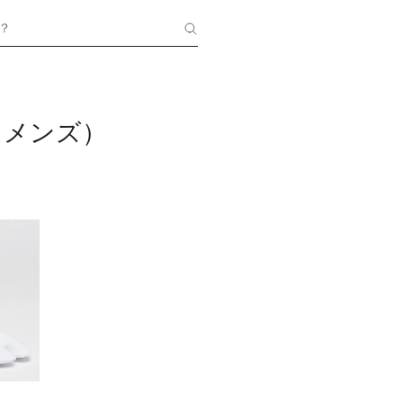
？
（メンズ）