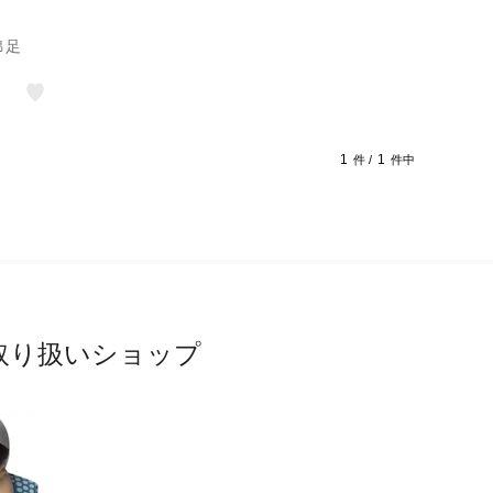
綿足
1
1
件 /
件中
取り扱いショップ