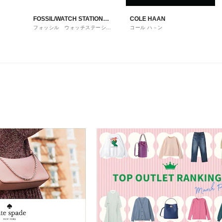
FOSSIL/WATCH STATION
COLE HAAN
フォッシル ウォッチステーショ
コール ハ－ン
INTERNATIONAL
ンインターナショナル