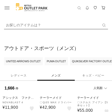
お探しのアイテムは？
アウトドア・スポーツ（メンズ）
UNITED ARROWS OUTLET
PUMA OUTLET
QUIKSILVER FACTORY OUTL
レディース
メンズ
キッズ・ベビー
1,666
人気順
件
アシックス ファクト
テーラーメイド
テーラーメイド
リーアウトレット
NOVABLAST 4
〇Qi35 MAX ドライバー
〇ステルス アイアン【5
本セット】
¥11,900
¥42,900
¥55,000