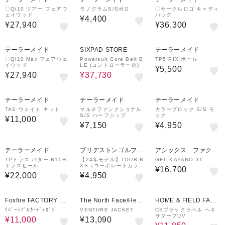
〇Qi10 ツアー フェアウ
モノグラムS/Sポロ
〇サークルロゴ キャディ
ェイウッド
バッグ
¥4,400
¥27,940
¥36,300
30%OFF
テーラーメイド
SIXPAD STORE
テーラーメイド
〇Qi10 Max フェアウェ
Powersuit Core Belt B
TP5 PIX ボール
イウッド
LE (コントローラー込)
¥5,500
¥27,940
¥37,730
テーラーメイド
テーラーメイド
テーラーメイド
TAS ウェイト キット
マルチファンクショナル
カラーブロック S/S モ
S/S ハーフジップ
ック
¥11,000
¥7,150
¥4,950
テーラーメイド
ブリヂストンゴルフプ
アシックス ファクト
ラザ
リーアウトレット
TPトラス パター B1TH
【24年モデル】TOUR B
GEL-KAYANO 31
トラスヒール
XS（コーポレートカラ
¥16,700
ー） [1ダース：12個]
¥22,000
¥4,950
56%OFF
17%OFF
Foxfire FACTORY OU
The North Face/Helly
HOME & FIELD FACT
TLET
Hansen
ORY STORE
ﾘﾊﾞｰｼﾌﾞﾙｶｰﾃﾞｨｶﾞﾝ
VENTURE JACKET
CSブラックラベル ヘキ
サタープUV
¥11,000
¥13,090