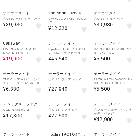
テーラーメイド
The North Face/Helly
テーラーメイド
Hansen
〇Qi10 Max ドライバー
SWALLOWTAIL HOOD
〇Qi10 ドライバー
IE
¥39,930
¥39,930
¥12,320
33%OFF
Callaway
テーラーメイド
テーラーメイド
FW PDYM AI SMOKE
Spider TOUR Z TRUS
CARLSBAD BACK PRI
MAX D 5FW_R
S TM1 トラスヒール
NT S/S TEE
¥19,900
¥45,540
¥5,500
テーラーメイド
テーラーメイド
テーラーメイド
TM26 ツアーレスポンス
〇Qi10 フェアウェイウ
1979 METALWOOD BA
ストライプ USA ボール
ッド
CK PRINT S/S TEE
¥6,380
¥27,940
¥5,500
アシックス ファクト
テーラーメイド
テーラーメイド
リーアウトレット
GEL-NIMBUS 27
〇Qi35 レスキュー
〇フューチュラックス キ
ャディバッグ
¥17,800
¥27,500
¥42,900
70%OFF
テーラーメイド
Foxfire FACTORY OU
テーラーメイド