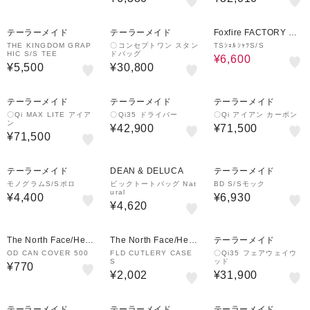
53%OFF
テーラーメイド
テーラーメイド
Foxfire FACTORY OU
TLET
THE KINGDOM GRAP
〇コンセプトワン スタン
TSｼｪﾙｼｬﾂS/S
HIC S/S TEE
ドバッグ
¥6,600
¥5,500
¥30,800
テーラーメイド
テーラーメイド
テーラーメイド
〇Qi MAX LITE アイア
〇Qi35 ドライバー
〇Qi アイアン カーボン
ン
¥42,900
¥71,500
¥71,500
テーラーメイド
DEAN & DELUCA
テーラーメイド
モノグラムS/Sポロ
ビックトートバッグ Nat
BD S/Sモック
ural
¥4,400
¥6,930
¥4,620
The North Face/Helly
The North Face/Helly
テーラーメイド
Hansen
Hansen
OD CAN COVER 500
FLD CUTLERY CASE
〇Qi35 フェアウェイウ
S
ッド
¥770
¥2,002
¥31,900
テーラーメイド
テーラーメイド
テーラーメイド