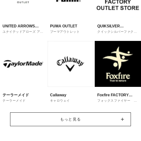
UNITED ARROWS
PUMA OUTLET
QUIKSILVER
ユナイテッドアローズ アウ
プーマアウトレット
クイックシルバーファクト
OUTLET
FACTORY OUTLET
トレット
リーアウトレットストア
STORE
テーラーメイド
Callaway
Foxfire FACTORY
テーラーメイド
キャロウェイ
フォックスファイヤー ﾌｧ
OUTLET
ｸﾄﾘｰｱｳﾄﾚｯﾄ
もっと見る