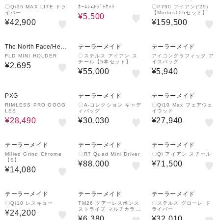
TLET
〇Qi35 MAX LITE ドラ
ｶｰﾑｼｪﾙｼﾞｬｹｯﾄ
〇P790 アイアン('25)
イバー
【Modus105セット】
¥5,500
¥42,900
¥159,500
The North Face/Helly
テーラーメイド
テーラーメイド
Hansen
FLD MINI HOLDER
〇ステルス アイアン ス
アイコングラフィック ア
チール【5本セット】
イスバッグ
¥2,695
¥55,000
¥5,940
30%OFF
PXG
テーラーメイド
テーラーメイド
RIMLESS PRO GOGG
〇A-コレクション キャデ
〇Qi10 Max フェアウェ
LES
ィバッグ
イウッド
¥28,490
¥30,030
¥27,940
テーラーメイド
テーラーメイド
テーラーメイド
Milled Grind Chrome
〇R7 Quad Mini Driver
〇Qi アイアン スチール
【S】
¥88,000
¥71,500
¥14,080
テーラーメイド
テーラーメイド
テーラーメイド
〇Qi10 レスキュー
TM26 ツアーレスポンス
〇ステルス グローレ ド
ストライプ マルチカラー
ライバー
¥24,200
ボール
¥6,380
¥32,010