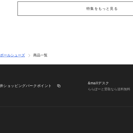
特集をもっと見る
ボールシューズ
商品一覧
&mallデスク
井ショッピングパークポイント
ららぽーと受取なら送料無料