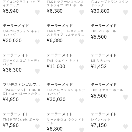
アイコングラフィック ア
TM26 ツアーレスポンス
〇コンセプトワン スタン
イスバッグ
ストライプ USA ボール
ドバッグ
¥5,940
¥6,380
¥30,800
テーラーメイド
テーラーメイド
テーラーメイド
〇A-コレクション キャデ
TM26 ツアーレスポンス
TP5 PIX ボール
ィバッグ
ストライプ マルチカラー
¥5,500
ボール
¥30,030
¥6,380
テーラーメイド
テーラーメイド
テーラーメイド
〇サークルロゴ キャディ
TAS ウェイト キット
LS A-Frame
バッグ
¥11,000
¥1,452
¥36,300
ブリヂストンゴルフプ
テーラーメイド
テーラーメイド
ラザ
【24年モデル】TOUR B
〇A-コレクション キャデ
TP5 イエロー ボール
XS（コーポレートカラ
ィバッグ
¥5,500
ー） [1ダース：12個]
¥4,950
¥30,030
テーラーメイド
テーラーメイド
テーラーメイド
TM26 TP5x pix ボール
サークルロゴ ラウンドト
レインハット
ート
¥7,590
¥7,150
¥8,800