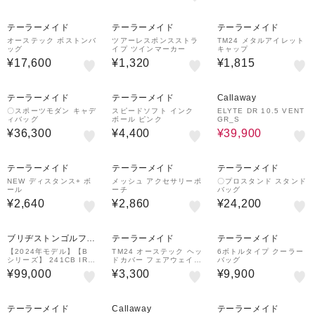
テーラーメイド
テーラーメイド
テーラーメイド
オーステック ボストンバ
ツアーレスポンスストラ
TM24 メタルアイレット
ッグ
イプ ツインマーカー
キャップ
¥17,600
¥1,320
¥1,815
テーラーメイド
テーラーメイド
Callaway
〇スポーツモダン キャデ
スピードソフト インク
ELYTE DR 10.5 VENT
ィバッグ
ボール ピンク
GR_S
¥36,300
¥4,400
¥39,900
テーラーメイド
テーラーメイド
テーラーメイド
NEW ディスタンス+ ボ
メッシュ アクセサリーポ
〇プロスタンド スタンド
ール
ーチ
バッグ
¥2,640
¥2,860
¥24,200
ブリヂストンゴルフプ
テーラーメイド
テーラーメイド
ラザ
【2024年モデル】【B
TM24 オーステック ヘッ
6ボトルタイプ クーラー
シリーズ】 241CB IRO
ドカバー フェアウェイウ
バッグ
N [N.S.PRO MODUS3
ッド
¥99,000
¥3,300
¥9,900
TOUR120] (スチール) 6
本セット(#5～9,PW)
33%OFF
テーラーメイド
Callaway
テーラーメイド