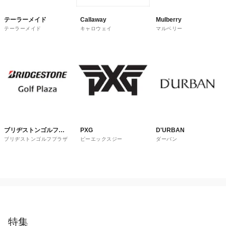
テーラーメイド
Callaway
Mulberry
テーラーメイド
キャロウェイ
マルベリー
ブリヂストンゴルフプ
PXG
D'URBAN
ブリヂストンゴルフプラザ
ピーエックスジー
ダーバン
ラザ
特集