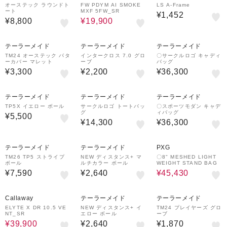
オーステック ラウンドト
FW PDYM AI SMOKE
LS A-Frame
ート
MXF 5FW_SR
¥1,452
¥8,800
¥19,900
テーラーメイド
テーラーメイド
テーラーメイド
TM24 オーステック パタ
インタークロス 7.0 グロ
〇サークルロゴ キャディ
ーカバー マレット
ーブ
バッグ
¥3,300
¥2,200
¥36,300
テーラーメイド
テーラーメイド
テーラーメイド
TP5X イエロー ボール
サークルロゴ トートバッ
〇スポーツモダン キャデ
グ
ィバッグ
¥5,500
¥14,300
¥36,300
30%OFF
テーラーメイド
テーラーメイド
PXG
TM26 TP5 ストライプ
NEW ディスタンス+ マ
〇8" MESHED LIGHT
ボール
ルチカラー ボール
WEIGHT STAND BAG
¥7,590
¥2,640
¥45,430
Callaway
テーラーメイド
テーラーメイド
ELYTE X DR 10.5 VE
NEW ディスタンス+ イ
TM24 プレイヤーズ グロ
NT_SR
エロー ボール
ーブ
¥39,900
¥2,640
¥1,870