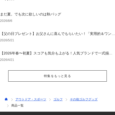
まだ夏。でも次に欲しいのは秋バッグ
2026/8/6
【父の日プレゼント】お父さんに喜んでもらいたい！「実用的＆ワンラ
ンク上のアイテム」特集
2026/5/21
【2026年春〜初夏】スコアも気分も上がる！人気ブランドで一式揃え
る「大人の勝負ゴルフウェア」
2026/4/21
特集をもっと見る
アウトドア・スポーツ
ゴルフ
その他ゴルフグッズ
商品一覧