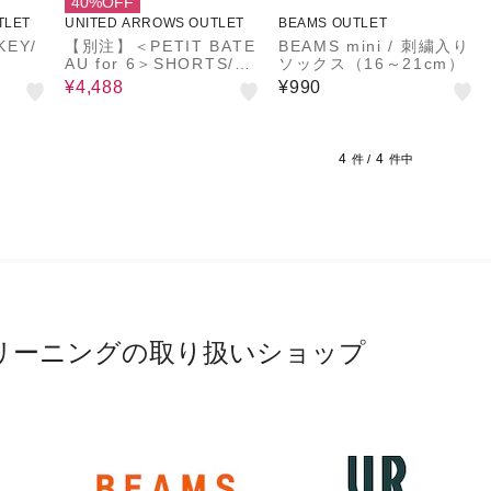
40%OFF
TLET
UNITED ARROWS OUTLET
BEAMS OUTLET
KEY/
【別注】＜PETIT BATE
BEAMS mini / 刺繍入り
AU for 6＞SHORTS/シ
ソックス（16～21cm）
ョートパンツ
¥4,488
¥990
4
4
件 /
件中
リーニングの取り扱いショップ