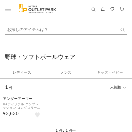
お探しのアイテムは？
野球・ソフトボールウェア
レディース
メンズ
キッズ・ベビー
1
人気順
件
アンダーアーマー
UAアイソチル コンプレ
ッション ロングスリーブ
クルー
¥3,630
1
1
件 /
件中