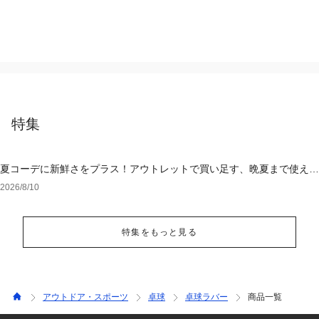
特集
夏コーデに新鮮さをプラス！アウトレットで買い足す、晩夏まで使える
アイテム
2026/8/10
特集をもっと見る
アウトドア・スポーツ
卓球
卓球ラバー
商品一覧