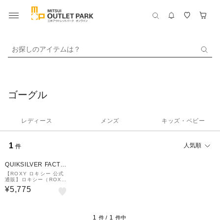
お探しのアイテムは？
ゴーグル
レディース
メンズ
キッズ・ベビー
1
人気順
件
QUIKSILVER FACTO
RY OUTLET STORE
【ROXY ロキシー 公式
通販】ロキシー（ROX
Y）【OUTLET】(2～5
¥5,775
歳児対象） Roxy キッズ
SWEETPEA スノーゴー
グル
1
1
件 /
件中