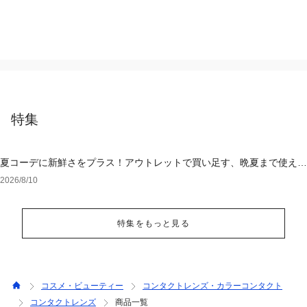
特集
夏コーデに新鮮さをプラス！アウトレットで買い足す、晩夏まで使える
アイテム
2026/8/10
特集をもっと見る
コスメ・ビューティー
コンタクトレンズ・カラーコンタクト
コンタクトレンズ
商品一覧