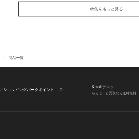
特集をもっと見る
商品一覧
&mallデスク
井ショッピングパークポイント
ららぽーと受取なら送料無料