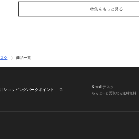
特集をもっと見る
スク
商品一覧
&mallデスク
井ショッピングパークポイント
ららぽーと受取なら送料無料