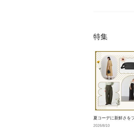
特集
夏コーデに新鮮さを
足す、晩夏まで使え
2026/8/10