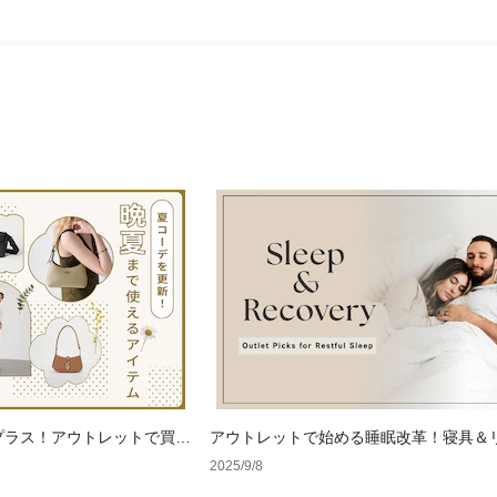
プラス！アウトレットで買い
アウトレットで始める睡眠改革！寝具＆
るアイテム
ーアイテム特集
2025/9/8