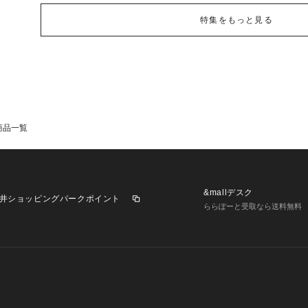
特集をもっと見る
商品一覧
&mallデスク
井ショッピングパークポイント
ららぽーと受取なら送料無料