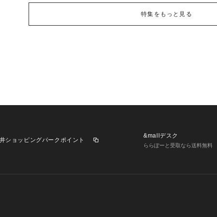
特集をもっと見る
&mallデスク
井ショッピングパークポイント
ららぽーと受取なら送料無料