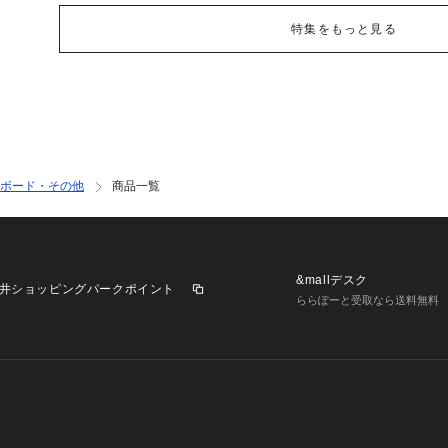
特集をもっと見る
ボード・その他
商品一覧
&mallデスク
井ショッピングパークポイント
ららぽーと受取なら送料無料